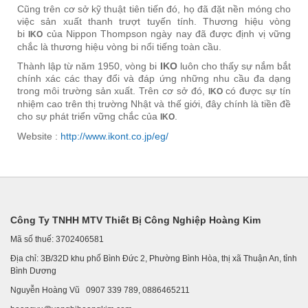
Cũng trên cơ sở kỹ thuật tiên tiến đó, họ đã đặt nền móng cho
việc sản xuất thanh trượt tuyến tính.
Thương hiệu vòng
bi
của Nippon Thompson ngày nay đã được định vị vững
IKO
chắc là thương hiệu vòng bi nổi tiếng toàn cầu.
Thành lập từ năm 1950, vòng bi
IKO
luôn cho thấy sự nắm bắt
chính xác các thay đổi và đáp ứng những nhu cầu đa dạng
trong môi trường sản xuất.
Trên cơ sở đó,
có được sự tín
IKO
nhiệm cao trên thị trường Nhật và thế giới, đây chính là tiền đề
cho sự phát triển vững chắc của
.
IKO
Website :
http://www.ikont.co.jp/eg/
Công Ty TNHH MTV Thiết Bị Công Nghiệp Hoàng Kim
Mã số thuế: 3702406581
Địa chỉ: 3B/32D khu phố Bình Đức 2, Phường Bình Hòa, thị xã Thuận An, tỉnh
Bình Dương
Nguyễn Hoàng Vũ 0907 339 789, 0886465211