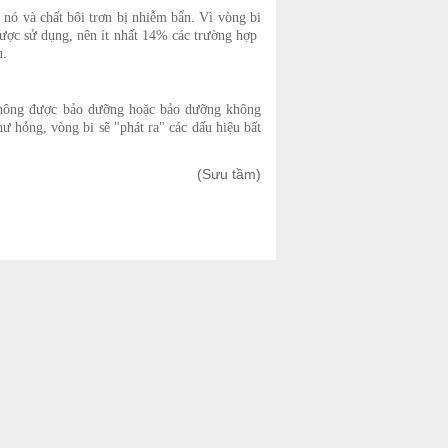
i nó và chất bôi trơn bị nhiễm bẩn. Vì vòng bi
 được sử dụng, nên ít nhất 14% các trường hợp
u.
 không được bảo dưỡng hoặc bảo dưỡng không
ư hỏng, vòng bi sẽ "phát ra" các dấu hiệu bất
(Sưu tầm)