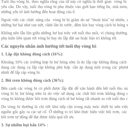
Tuổi thọ vòng bi, theo nghĩa rộng của từ này có nghĩa là thời gian vòng b
yêu cầu. Do vậy, tuổi thọ vòng bi phụ thuộc vào giới hạn tiếng ồn, mài mòn
những yếu tố ảnh hưởng đến hoạt động của ổ.
Ngoài việc các chức năng của vòng bi bị giảm do sự “thoái hóa” tự nhiên, c
những hư hại như rạn nứt, rãnh lăn bị xước, đệm kín hay vòng cách bị hỏng v
Không nên lẫn lộn giữa những hư hại trên với tuổi thọ mỏi, vì chúng thường x
phụ kiện liên quan tới vòng bi hay do lắp đặt sai hoặc bảo trì không tốt.
Các nguyên nhân ảnh hưởng tới tuổi thọ vòng bi
:
1. Lắp đặt không đúng cách (16%):
Khoảng 16% các trường hợp bị hư hỏng sớm là do lắp ráp không đúng cách t
dụng các dụng cụ lắp ráp không phù hợp. cần áp dụng một trong các phươn
nhiệt để lắp ráp vòng bi.
2. Bôi trơn không đúng cách (36%):
Bên cạnh các vòng bi có phốt được lắp đặt để vận hành đến hết tuổi thọ 
vòng bi bị hư hỏng sớm là do việc sử dụng các chất bôi trơn không đúng 
vòng bi không được bôi trơn đúng cách sẽ hư hỏng rất nhanh so với tuổi thọ c
Do vòng bi thường là chi tiết khó tiếp cận trong máy móc thiết bị nên việ
nguồn gốc gây ra các sự cố. Ở những vị trí khó thực hiện việc bôi trơn, cá
bôi trơn tự động để đạt được hiệu quả tối ưu.
3. Sự nhiễm bụi bẩn 14% :