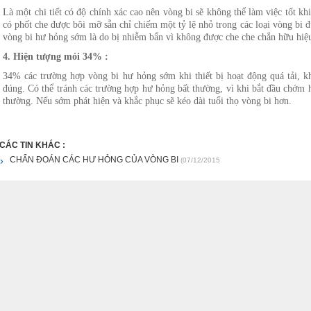
Là một chi tiết có độ chính xác cao nên vòng bi sẽ không thể làm việc tốt kh
có phốt che được bôi mỡ sẵn chỉ chiếm một tỷ lệ nhỏ trong các loại vòng bi
vòng bi hư hỏng sớm là do bị nhiễm bẩn vì không được che che chắn hữu hiệ
4. Hiện tượng mỏi 34% :
34% các trường hợp vòng bi hư hỏng sớm khi thiết bị hoạt động quá tải,
đúng. Có thể tránh các trường hợp hư hỏng bất thường, vì khi bắt đầu chớm h
thường. Nếu sớm phát hiện và khắc phục sẽ kéo dài tuổi thọ vòng bi hơn.
CÁC TIN KHÁC :
CHẨN ĐOÁN CÁC HƯ HỎNG CỦA VÒNG BI
(07/12/2015