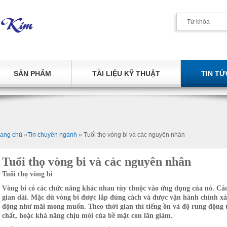
SẢN PHẨM
TÀI LIỆU KỸ THUẬT
TIN TỨ
rang chủ
»
Tin chuyên ngành
»
Tuổi thọ vòng bi và các nguyên nhân
Tuổi thọ vòng bi và các nguyên nhân
Tuổi thọ vòng bi
Vòng bi có các chức năng khác nhau tùy thuộc vào ứng dụng của nó. Các
gian dài. Mặc dù vòng bi được lắp đúng cách và được vận hành chính xá
động như mãi mong muốn. Theo thời gian thì tiếng ồn và độ rung động t
chất, hoặc khả năng chịu mỏi của bề mặt con lăn giảm.