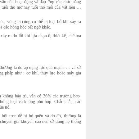
i vẫn còn hoạt động và đáp ứng các chức năng
, tuổi thọ mỡ hay tuổi thọ mỏi của vật liệu …
ác vòng bi cũng có thể bị loại bỏ khi xảy ra
à các hỏng hóc bất ngờ khác.
ảy ra do lỗi khi lựa chọn ổ, thiết kế, chế tọa
hường là do áp dụng lực quá mạnh. . . và sử
g pháp như : cơ khí, thủy lực hoặc máy gia
mà không bảo trì, vẫn có 36% các trường hợp
chủng loại và không phù hợp. Chắc chắn, các
ủa nó.
c bôi trơn dễ bị bỏ quên và do đó, thường là
c chuyên gia khuyến cáo nên sử dụng hệ thống