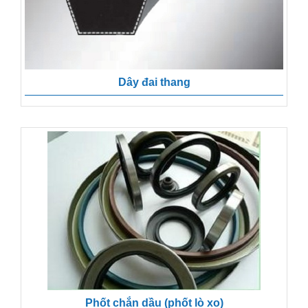
Dây đai thang
Phốt chắn dầu (phốt lò xo)