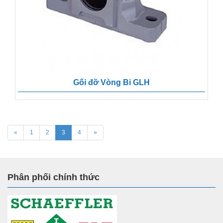
Gối đỡ Vòng Bi GLH
«
1
2
3
4
»
Phân phối chính thức