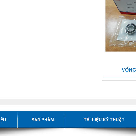
VÒNG 
IỆU
SẢN PHẨM
TÀI LIỆU KỸ THUẬT