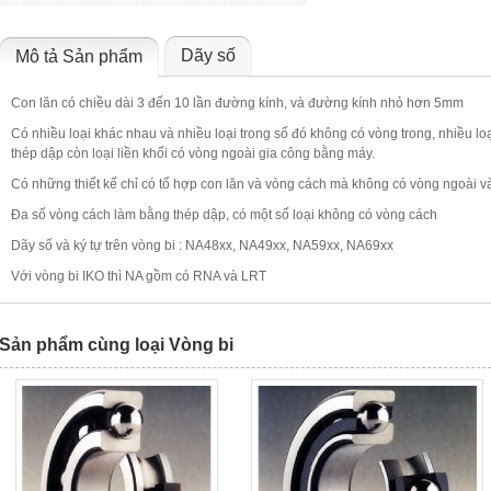
Dãy số
Mô tả Sản phẩm
Con lăn có chiều dài 3 đến 10 lần đường kính, và đường kính nhỏ hơn 5mm
Có nhiều loại khác nhau và nhiều loại trong số đó không có vòng trong, nhiều l
thép dập còn loại liền khối có vòng ngoài gia công bằng máy.
Có những thiết kế chỉ có tổ hợp con lăn và vòng cách mà không có vòng ngoài và
Đa số vòng cách làm bằng thép dập, có một số loại không có vòng cách
Dãy số và ký tự trên vòng bi : NA48xx, NA49xx, NA59xx, NA69xx
Với vòng bi IKO thì NA gồm có RNA và LRT
Sản phẩm cùng loại Vòng bi