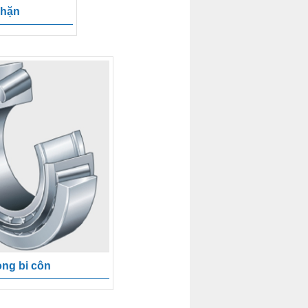
chặn
ng bi côn