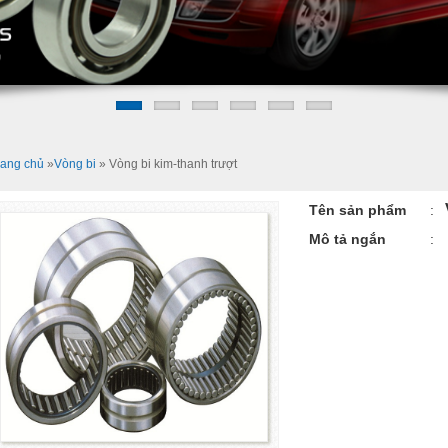
rang chủ
»
Vòng bi
»
Vòng bi kim-thanh trượt
Tên sản phẩm
:
Mô tả ngắn
: